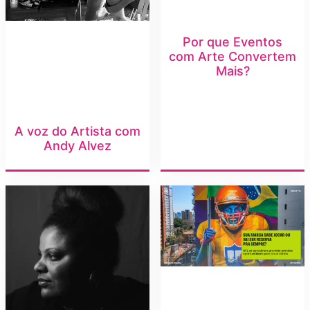
Por que Eventos
com Arte Convertem
Mais?
A voz do Artista com
Andy Alvez