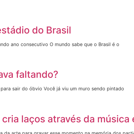
stádio do Brasil
undo ano consecutivo O mundo sabe que o Brasil é o
ava faltando?
ara sair do óbvio Você já viu um muro sendo pintado
cria laços através da música e
iza da arte para gravar esse momento na memória dos part