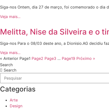
Siga-nos Ontem, dia 27 de março, foi comemorado o dia do 
Veja mais...
Melitta, Nise da Silveira e o
Siga-nos Para o 08/03 deste ano, a Dionisio.AG decidiu f
Veja mais...
« Anterior
Page
1
Page
2
Page
3
…
Page
19
Próximo »
Search
Search
Categorias
Arte
Design