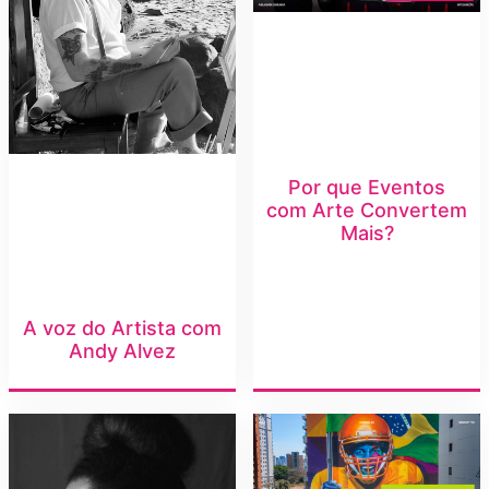
Por que Eventos
com Arte Convertem
Mais?
A voz do Artista com
Andy Alvez