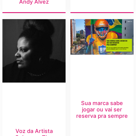
Andy Alvez
Sua marca sabe
jogar ou vai ser
reserva pra sempre
Voz da Artista