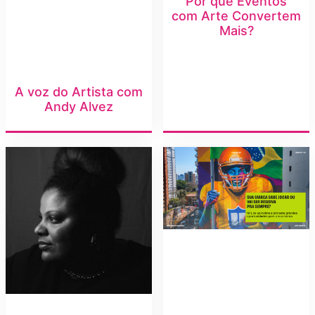
Por que Eventos
com Arte Convertem
Mais?
A voz do Artista com
Andy Alvez