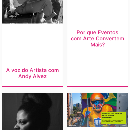
Por que Eventos
com Arte Convertem
Mais?
A voz do Artista com
Andy Alvez