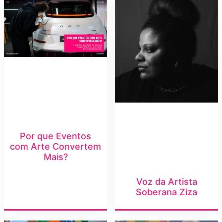
Por que Eventos
com Arte Convertem
Mais?
Voz da Artista
Soberana Ziza