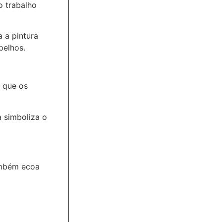
o trabalho
 a pintura
pelhos.
 que os
 simboliza o
também ecoa