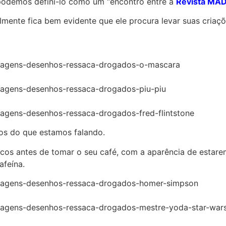
, podemos defini-lo como um “encontro entre a
Revista MA
ealmente fica bem evidente que ele procura levar suas cri
ros do que estamos falando.
icos antes de tomar o seu café, com a aparência de estar
afeína.