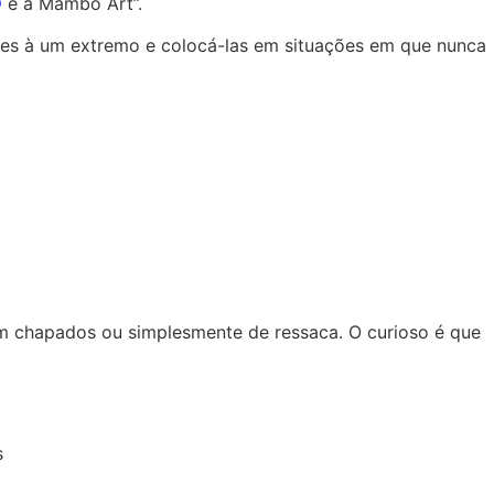
D
e a Mambo Art”.
ações à um extremo e colocá-las em situações em que nunca
em chapados ou simplesmente de ressaca. O curioso é que