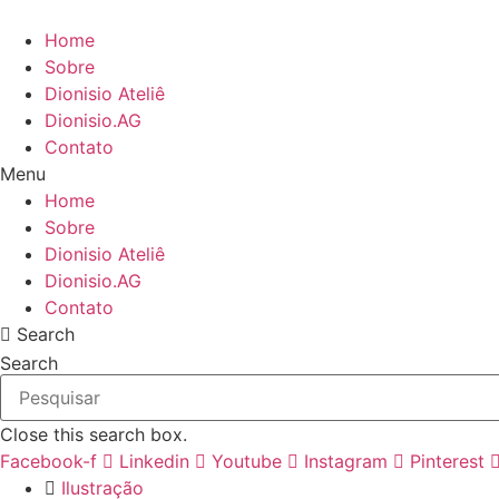
Ir
para
Home
o
Sobre
conteúdo
Dionisio Ateliê
Dionisio.AG
Contato
Menu
Home
Sobre
Dionisio Ateliê
Dionisio.AG
Contato
Search
Search
Close this search box.
Facebook-f
Linkedin
Youtube
Instagram
Pinterest
Ilustração