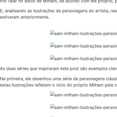
Por falar no estilo de Milham, de acordo com ele próprio
E, analisando as ilustrações de personagens do artista, r
estiveram anteriormente.
As duas séries que inspiraram este post são exemplos cla
Na primeira, ele desenhou uma série de personagens cláss
estas ilustrações refletem o vício do próprio Milham pela c