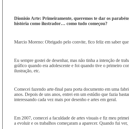
Dionisio Arte: Primeiramente, queremos te dar os parabén
história como ilustrador… como tudo começou?
Marcio Moreno: Obrigado pelo convite, fico feliz em saber qu
Eu sempre gostei de desenhar, mas não tinha a intenção de tra
gráfico quando era adolescente e foi quando tive o primeiro co
ilustração, etc.
Comecei fazendo arte-final para porta documento em uma fabr
anos. Depois de uns anos, entrei em um estúdio que fazia bastan
interessando cada vez mais por desenho e artes em geral.
Em 2007, comecei a faculdade de artes visuais e fiz meu prime
a evoluir e os trabalhos começaram a aparecer. Quando fui ver,