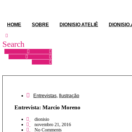
Ir
para
o
conteúdo
HOME
SOBRE
DIONISIO ATELIÊ
DIONISIO
Search
Facebook-f
Linkedin
Youtube
Instagram
Pinterest
Entrevistas
,
Ilustração
Entrevista: Marcio Moreno
dionisio
novembro 21, 2016
No Comments