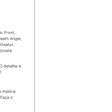
c Front,
Death Angel,
Kreator,
 Sonata
O detalhe é
!
da música
 Faça o