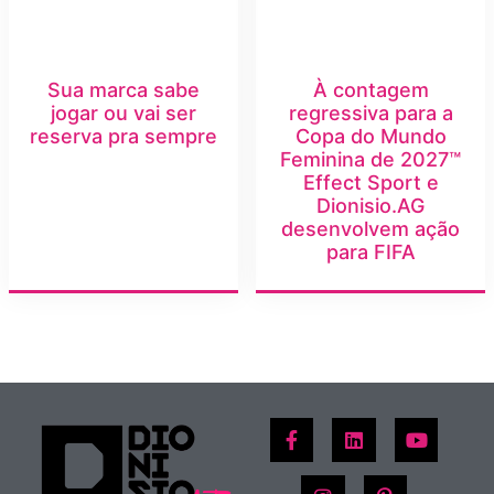
Sua marca sabe
À contagem
jogar ou vai ser
regressiva para a
reserva pra sempre
Copa do Mundo
Feminina de 2027™
Effect Sport e
Dionisio.AG
desenvolvem ação
para FIFA