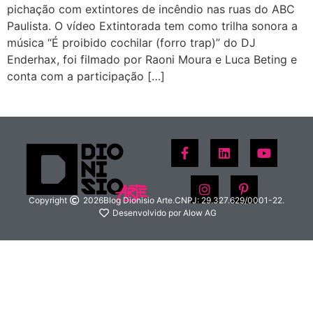
pichação com extintores de incêndio nas ruas do ABC
Paulista. O vídeo Extintorada tem como trilha sonora a
música “É proibido cochilar (forro trap)” do DJ
Enderhax, foi filmado por Raoni Moura e Luca Beting e
conta com a participação […]
Copyright
2026
Blog Dionisio Arte.
CNPJ: 29.327.629/0001-22.
Desenvolvido por Alow AG