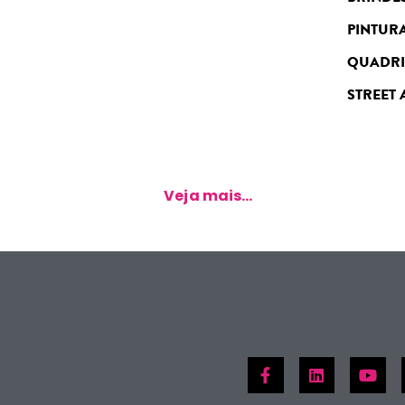
PINTUR
QUADR
STREET 
.
Veja mais...