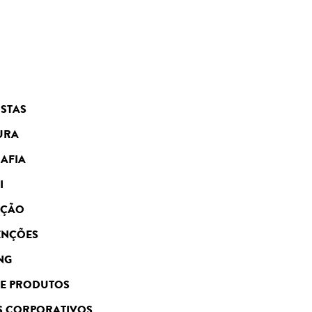
ISTAS
URA
AFIA
I
AÇÃO
ENÇÕES
NG
DE PRODUTOS
S CORPORATIVOS