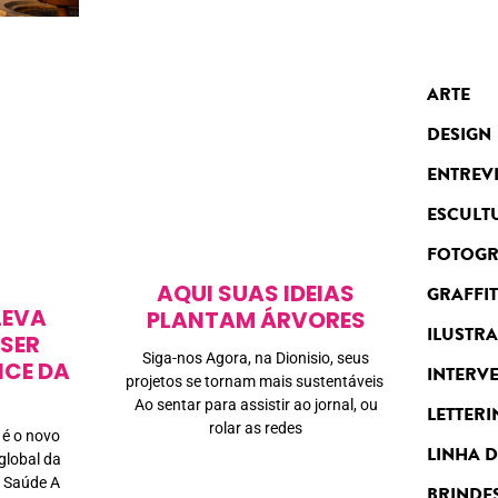
ARTE
DESIGN
ENTREV
ESCULT
FOTOGR
AQUI SUAS IDEIAS
GRAFFIT
LEVA
PLANTAM ÁRVORES
ILUSTR
SER
Siga-nos Agora, na Dionisio, seus
ICE DA
INTERV
projetos se tornam mais sustentáveis
Ao sentar para assistir ao jornal, ou
LETTERI
rolar as redes
 é o novo
LINHA 
global da
 Saúde A
BRINDE